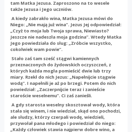
tam Matka Jezusa. Zaproszono na to wesele
także Jezusa i Jego uczniów.
A kiedy zabrakło wina, Matka Jezusa mówi do
Niego: „Nie mają już wina”. Jezus Jej odpowiedział:
„Czyż to moja lub Twoja sprawa, Niewiasto?
Jeszcze nie nadeszła moja godzina”. Wtedy Matka
Jego powiedziała do sług: „Zróbcie wszystko,
cokolwiek wam powie”.
Stało zaś tam sześć stągwi kamiennych
przeznaczonych do żydowskich oczyszczeń, z
których każda mogła pomieścić dwie lub trzy
miary. Rzekł do nich Jezus: „Napełnijcie stągwie
wodą”. I napełnili je aż po brzegi. Potem do nich
powiedział: „Zaczerpnijcie teraz i zanieście
staroście weselnemu”. Ci zaś zanieśli.
A gdy starosta weselny skosztował wody, która
stała się winem, i nie wiedział, skąd ono pochodzi,
ale słudzy, którzy czerpali wodę, wiedzieli,
przywołał pana młodego i powiedział do niego:
„Każdy człowiek stawia najpierw dobre wino, a