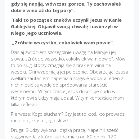
gdy się napiją, wówczas gorsze. Ty zachowałeś
dobre wino aż do tej pory”.
Taki to początek znaków uczynił Jezus w Kanie
Galilejskiej. Objawił swoją chwałę i uwierzyli w
Niego Jego uczniowie.
„Zróbcie wszystko, cokolwiek wam powie”.
Dzisiaj zwróciłem szczególnie uwagę na Maryję i jej
słowa: „Zróbcie wszystko, cokolwiek wam powie”. Mówi
to do sług, którzy zmagają się z brakiem wina na
weselu. Oni wypełniają jej polecenie. Obdarzając Jezusa
wielkim zaufaniem napełniają stągwie wodą, a jeden z
nich niesie tą wodę do spróbowania staroście
weselnemu. W tym czasie Jezus dokonuje cudu w
którym owi słudzy mają udział. W tym kontekście mam
kilka refleksji.
Pierwsza: Kogo słucham? Czy jest to ktoś, kto prowadzi
mnie do Jezusa i Jego słów?
Druga: Słudzy wykonali ciężką pracę. Napełnili sześć
stągwi wodą z której każda miała od 80 do ok. 120