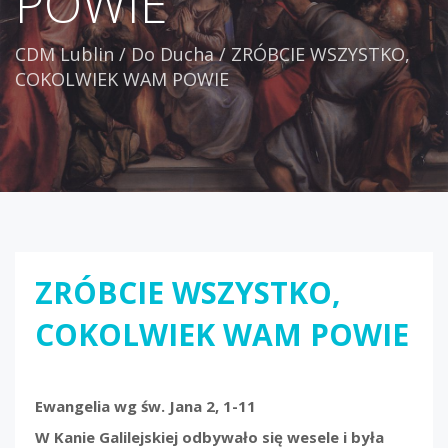
POWIE
CDM Lublin
/
Do Ducha
/
ZRÓBCIE WSZYSTKO,
COKOLWIEK WAM POWIE
ZRÓBCIE WSZYSTKO,
COKOLWIEK WAM POWIE
Ewangelia wg św. Jana 2, 1-11
W Kanie Galilejskiej odbywało się wesele i była