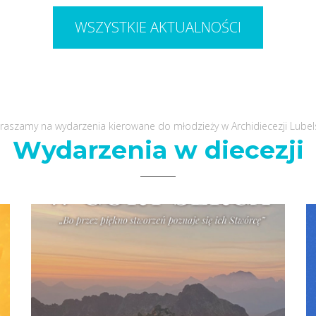
WSZYSTKIE AKTUALNOŚCI
raszamy na wydarzenia kierowane do młodzieży w Archidiecezji Lubels
Wydarzenia w diecezji