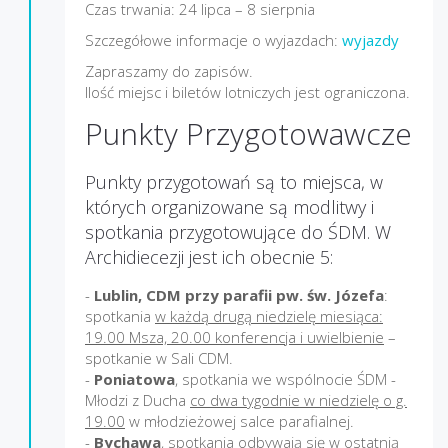
Czas trwania: 24 lipca – 8 sierpnia
Szczegółowe informacje o wyjazdach:
wyjazdy
Zapraszamy do zapisów.
Ilość miejsc i biletów lotniczych jest ograniczona.
Punkty Przygotowawcze
Punkty przygotowań są to miejsca, w
których organizowane są modlitwy i
spotkania przygotowujące do ŚDM. W
Archidiecezji jest ich obecnie 5:
-
Lublin, CDM przy parafii pw. św. Józefa
:
spotkania
w każdą drugą niedzielę miesiąca:
19.00 Msza, 20.00 konferencja i uwielbienie
–
spotkanie w Sali CDM.
-
Poniatowa
, spotkania we wspólnocie ŚDM -
Młodzi z Ducha
co dwa tygodnie w niedzielę o g.
19.00
w młodzieżowej salce parafialnej.
-
Bychawa
, spotkania odbywają się w
ostatnią