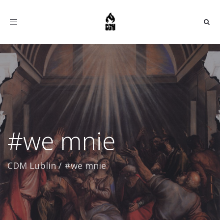
Toggle
navigation
#we mnie
CDM Lublin
/
#we mnie