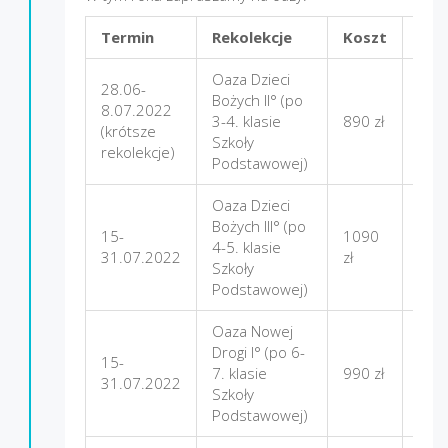
Termin
Rekolekcje
Koszt
Mie
Oaza Dzieci
28.06-
Bożych II° (po
8.07.2022
3-4. klasie
890 zł
Nad
(krótsze
Szkoły
rekolekcje)
Podstawowej)
Oaza Dzieci
Bożych III° (po
15-
1090
4-5. klasie
Firle
31.07.2022
zł
Szkoły
Podstawowej)
Oaza Nowej
Drogi I° (po 6-
15-
7. klasie
990 zł
Nad
31.07.2022
Szkoły
Podstawowej)