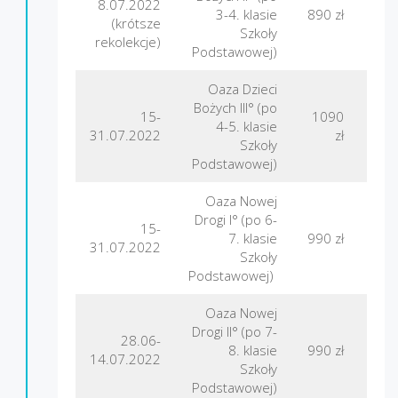
8.07.2022
3-4. klasie
890 zł
Nad
(krótsze
Szkoły
rekolekcje)
Podstawowej)
Oaza Dzieci
Bożych III° (po
15-
1090
4-5. klasie
F
31.07.2022
zł
Szkoły
Podstawowej)
Oaza Nowej
Drogi I° (po 6-
15-
7. klasie
990 zł
Nad
31.07.2022
Szkoły
Podstawowej)
Oaza Nowej
Drogi II° (po 7-
28.06-
Gór
8. klasie
990 zł
14.07.2022
Szkoły
Podstawowej)