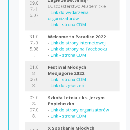
09.0
Duszpasterstwo Akademickie
7.-1
-
Link do wydarzenia
6.07
orgarnizatorów
.
-
Link - strona CDM
31.0
Welcome to Paradise 2022
7.-0
-
Link do strony internetowej
5.08
-
Link do strony na Facebooku
.
-
Link - strona CDM
01.0
Festiwal Młodych
8-
Medjugorie
2022
06.0
-
Link - strona CDM
8.
-
Link do zgłoszeń
03.0
Szkoła Letnia z ks. Jerzym
8-
Popiełuszko
07.0
-
Link
do strony organizatorów
8.
-
Link - strona CDM
X Spotkanie Młodych