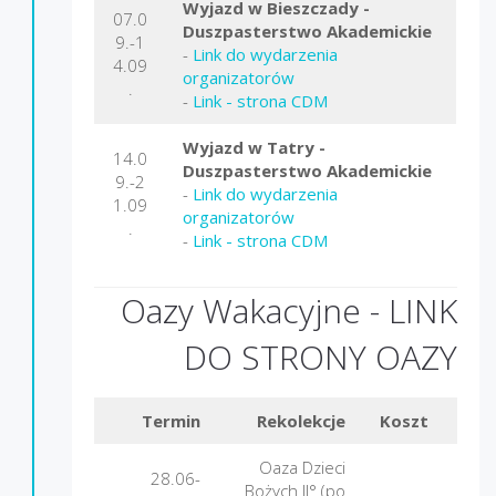
Wyjazd w Bieszczady -
07.0
Duszpasterstwo Akademickie
9.-1
-
Link do wydarzenia
4.09
organizatorów
.
-
Link - strona CDM
Wyjazd w Tatry -
14.0
Duszpasterstwo Akademickie
9.-2
-
Link do wydarzenia
1.09
organizatorów
.
-
Link - strona CDM
Oazy Wakacyjne -
LINK
DO STRONY OAZY
Termin
Rekolekcje
Koszt
Mie
Oaza Dzieci
28.06-
Bożych II° (po