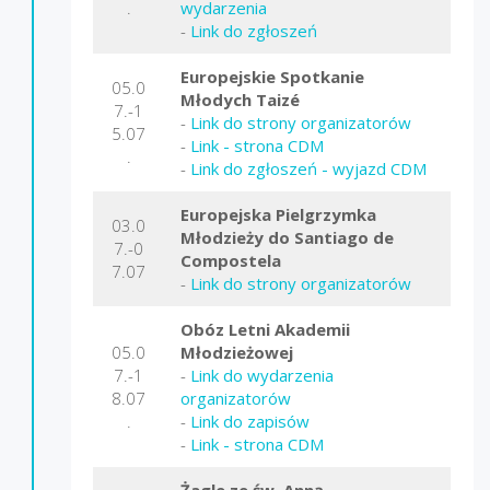
.
wydarzenia
-
Link do zgłoszeń
Europejskie Spotkanie
05.0
Młodych Taizé
7.-1
-
Link do strony organizatorów
5.07
-
Link - strona CDM
.
-
Link do zgłoszeń - wyjazd CDM
Europejska Pielgrzymka
03.0
Młodzieży do Santiago de
7.-0
Compostela
7.07
-
Link do strony organizatorów
Obóz Letni Akademii
05.0
Młodzieżowej
7.-1
-
Link do wydarzenia
8.07
organizatorów
.
-
Link do zapisów
-
Link - strona CDM
Żagle ze św. Anną
-