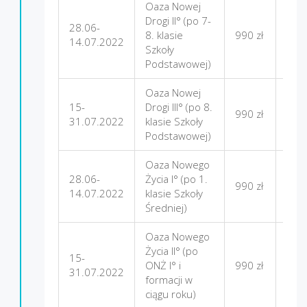
Oaza Nowej
Drogi II° (po 7-
28.06-
Gór
8. klasie
990 zł
14.07.2022
Star
Szkoły
Podstawowej)
Oaza Nowej
15-
Drogi III° (po 8.
Gór
990 zł
31.07.2022
klasie Szkoły
Star
Podstawowej)
Oaza Nowego
28.06-
Życia I° (po 1.
990 zł
Firle
14.07.2022
klasie Szkoły
Średniej)
Oaza Nowego
Życia II° (po
15-
ONŻ I° i
990 zł
Firle
31.07.2022
formacji w
ciągu roku)