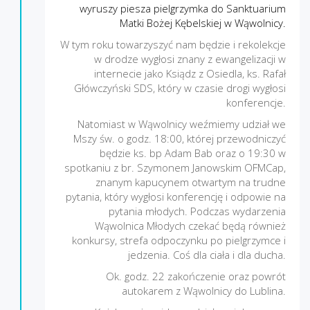
wyruszy piesza pielgrzymka do Sanktuarium
Matki Bożej Kębelskiej w Wąwolnicy.
W tym roku towarzyszyć nam będzie i rekolekcje
w drodze wygłosi znany z ewangelizacji w
internecie jako Ksiądz z Osiedla, ks. Rafał
Główczyński SDS, który w czasie drogi wygłosi
konferencje.
Natomiast w Wąwolnicy weźmiemy udział we
Mszy św. o godz. 18:00, której przewodniczyć
będzie ks. bp Adam Bab oraz o 19:30 w
spotkaniu z br. Szymonem Janowskim OFMCap,
znanym kapucynem otwartym na trudne
pytania, który wygłosi konferencję i odpowie na
pytania młodych. Podczas wydarzenia
Wąwolnica Młodych czekać będą również
konkursy, strefa odpoczynku po pielgrzymce i
jedzenia. Coś dla ciała i dla ducha.
Ok. godz. 22 zakończenie oraz powrót
autokarem z Wąwolnicy do Lublina.