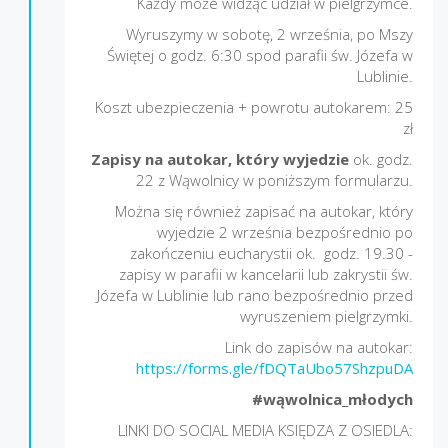
Każdy może widząc udział w pielgrzymce.
Wyruszymy w sobotę, 2 września, po Mszy
Świętej o godz. 6:30 spod parafii św. Józefa w
Lublinie.
Koszt ubezpieczenia + powrotu autokarem: 25
zł
Zapisy na autokar, który wyjedzie
ok. godz.
22 z Wąwolnicy w poniższym formularzu.
Można się również zapisać na autokar, który
wyjedzie 2 września bezpośrednio po
zakończeniu eucharystii ok. godz. 19.30 -
zapisy w parafii w kancelarii lub zakrystii św.
Józefa w Lublinie lub rano bezpośrednio przed
wyruszeniem pielgrzymki.
Link do zapisów na autokar:
https://forms.gle/fDQTaUbo57ShzpuDA
#wąwolnica_młodych
LINKI DO SOCIAL MEDIA KSIĘDZA Z OSIEDLA: