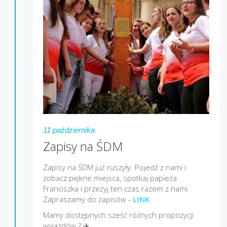
11 października
Zapisy na ŚDM
Zapisy na ŚDM już ruszyły. Pojedź z nami i
zobacz piękne miejsca, spotkaj papieża
Franciszka i przeżyj ten czas razem z nami.
Zapraszamy do zapisów -
LINK
Mamy dostępnych sześć różnych propozycji
wyjazdów ? ✈️