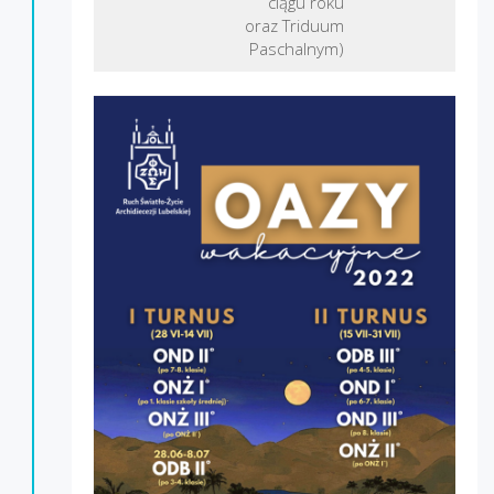
ciągu roku
oraz Triduum
Paschalnym)