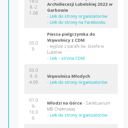
18.0
Archidiecezji Lubelskiej 2022 w
8.-2
Garbowie
1.08
-
Link do strony organizatorów
.
-
Link do strony na Facebooku
Piesza pielgrzymka do
Wąwolnicy z CDM
03.0
- wyjście z parafii św. Józefa w
9.
Lublinie
-
Link - strona CDM
03.0
9.-0
Wąwolnica Młodych
4.09
-
Link do strony organizatorów
.
07.0
Młodzi na Górce
- Sanktuarium
9-
MB Chełmskiej
10.0
-
Link do strony organizatorów
9.