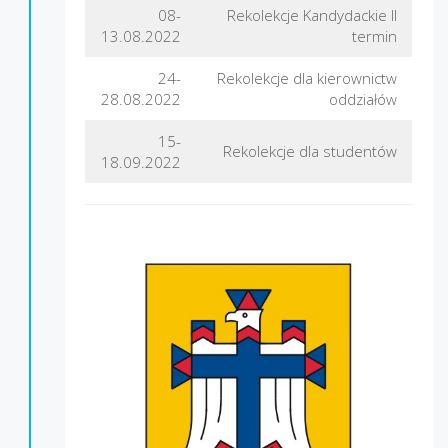
08-
Rekolekcje Kandydackie II
13.08.2022
termin
24-
Rekolekcje dla kierownictw
28.08.2022
oddziałów
15-
Rekolekcje dla studentów
18.09.2022