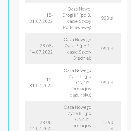
Oaza Nowej
15-
Drogi III° (po 8.
Gór
990 zł
31.07.2022
klasie Szkoły
Podstawowej)
Oaza Nowego
28.06-
Życia I° (po 1.
990 zł
F
14.07.2022
klasie Szkoły
Średniej)
Oaza Nowego
Życia II° (po
15-
ONŻ I° i
990 zł
F
31.07.2022
formacji w
ciągu roku)
Oaza Nowego
Życia III° (po
ONŻ II° i
28.06-
1290
formacji w
L
14.07.2022
zł