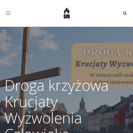
Toggle
navigation
Droga krzyżowa
Krucjaty
Wyzwolenia