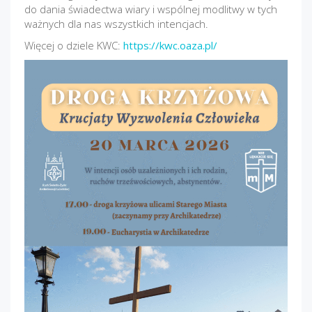
do dania świadectwa wiary i wspólnej modlitwy w tych
ważnych dla nas wszystkich intencjach.
Więcej o dziele KWC:
https://kwc.oaza.pl/