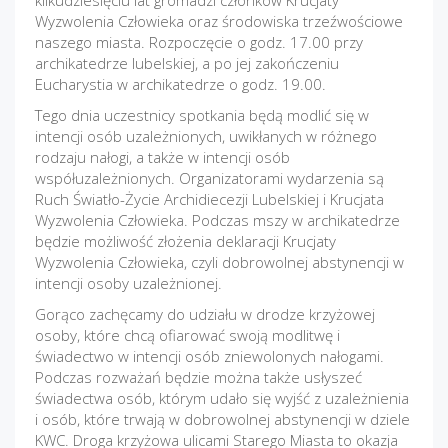
kilkudziesięciu lat gromadzi członków Krucjaty
Wyzwolenia Człowieka oraz środowiska trzeźwościowe
naszego miasta. Rozpoczęcie o godz. 17.00 przy
archikatedrze lubelskiej, a po jej zakończeniu
Eucharystia w archikatedrze o godz. 19.00.
Tego dnia uczestnicy spotkania będą modlić się w
intencji osób uzależnionych, uwikłanych w różnego
rodzaju nałogi, a także w intencji osób
współuzależnionych. Organizatorami wydarzenia są
Ruch Światło-Życie Archidiecezji Lubelskiej i Krucjata
Wyzwolenia Człowieka. Podczas mszy w archikatedrze
będzie możliwość złożenia deklaracji Krucjaty
Wyzwolenia Człowieka, czyli dobrowolnej abstynencji w
intencji osoby uzależnionej.
Gorąco zachęcamy do udziału w drodze krzyżowej
osoby, które chcą ofiarować swoją modlitwę i
świadectwo w intencji osób zniewolonych nałogami.
Podczas rozważań będzie można także usłyszeć
świadectwa osób, którym udało się wyjść z uzależnienia
i osób, które trwają w dobrowolnej abstynencji w dziele
KWC. Droga krzyżowa ulicami Starego Miasta to okazja