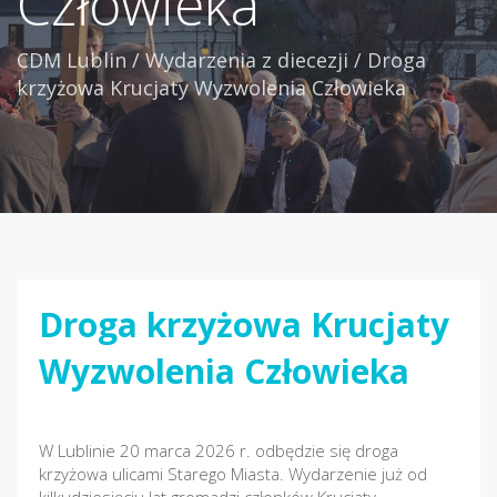
Człowieka
CDM Lublin
/
Wydarzenia z diecezji
/
Droga
krzyżowa Krucjaty Wyzwolenia Człowieka
Droga krzyżowa Krucjaty
Wyzwolenia Człowieka
W Lublinie 20 marca 2026 r. odbędzie się droga
krzyżowa ulicami Starego Miasta. Wydarzenie już od