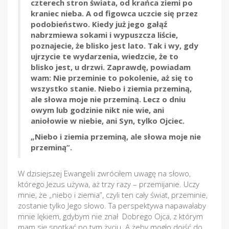
czterech stron świata, od krańca ziemi po
kraniec nieba. A od figowca uczcie się przez
podobieństwo. Kiedy już jego gałąź
nabrzmiewa sokami i wypuszcza liście,
poznajecie, że blisko jest lato. Tak i wy, gdy
ujrzycie te wydarzenia, wiedzcie, że to
blisko jest, u drzwi. Zaprawdę, powiadam
wam: Nie przeminie to pokolenie, aż się to
wszystko stanie. Niebo i ziemia przeminą,
ale słowa moje nie przeminą. Lecz o dniu
owym lub godzinie nikt nie wie, ani
aniołowie w niebie, ani Syn, tylko Ojciec.
„Niebo i ziemia przeminą, ale słowa moje nie
przeminą”.
W dzisiejszej Ewangelii zwróciłem uwagę na słowo,
którego Jezus używa, aż trzy razy – przemijanie. Uczy
mnie, że „niebo i ziemia”, czyli ten cały świat, przeminie,
zostanie tylko Jego słowo. Ta perspektywa napawałaby
mnie lękiem, gdybym nie znał Dobrego Ojca, z którym
mam się spotkać po tym życiu. A żeby mogło dojść do