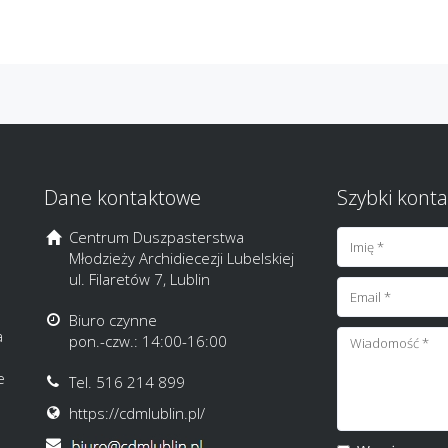
Dane kontaktowe
Szybki konta
Centrum Duszpasterstwa
Młodzieży Archidiecezji Lubelskiej
ul. Filaretów 7, Lublin
Biuro czynne
a
pon.-czw.: 14:00-16:00
e
Tel. 516 214 899
https://cdmlublin.pl/