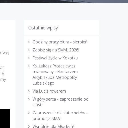
Ostatnie wpisy
Godziny pracy biura - sierpień
Zapisz się na SMAL 2026!
żowej
Festiwal Życia w Kokotku
Ks. Łukasz Protasiewicz
ach
mianowany sekretarzem
ię
Arcybiskupa Metropolity
iśmy
Lubelskiego
Via Lucis rowerem
W góry serca - zaproszenie od
sióstr
Zaproszenie dla katechetów -
promocja SMAL
Wspólnie dla Młodych!