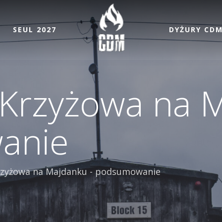
SEUL 2027
DYŻURY CD
Krzyżowa na M
anie
rzyżowa na Majdanku - podsumowanie