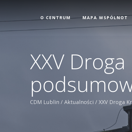
O CENTRUM
MAPA WSPÓLNOT
XXV Droga 
podsumow
CDM Lublin
/
Aktualności
/
XXV Droga K