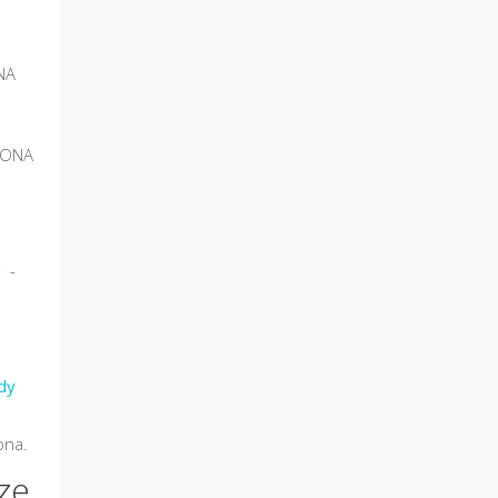
NA
ZBONA
i -
dy
ona.
ze