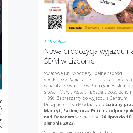
14 kwietnia
Nowa propozycja wyjazdu n
ŚDM w Lizbonie
Światowe Dni Młodzieży i pełne radości
spotkanie z Papieżem Franciszkiem odbędą 
w najbliższe wakacje w Portugalii. Hasłem b
słowa: „Maryja wstała i poszła z pośpiechem”
1,39). Zapraszamy do wyjazdu z Centrum
um
Duszpasterstwa Młodzieży do
Lizbony prz
7;
Madryt, Fatimę oraz Porto z odpoczyn
ie
nad Oceanem
w dniach od
26 lipca do 10
um
sierpnia 2023
.
y.
Szczegóły i zapisy przez formularz!