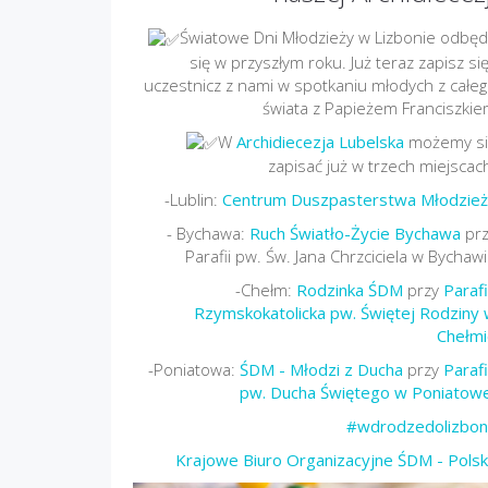
Światowe Dni Młodzieży w Lizbonie odbę
się w przyszłym roku. Już teraz zapisz się
uczestnicz z nami w spotkaniu młodych z całe
świata z Papieżem Franciszki
W
Archidiecezja Lubelska
możemy si
zapisać już w trzech miejscac
-Lublin:
Centrum Duszpasterstwa Młodzież
- Bychawa:
Ruch Światło-Życie Bychawa
prz
Parafii pw. Św. Jana Chrzciciela w Bychaw
-Chełm:
Rodzinka ŚDM
przy
Paraf
Rzymskokatolicka pw. Świętej Rodziny
Chełmi
-Poniatowa:
ŚDM - Młodzi z Ducha
przy
Paraf
pw. Ducha Świętego w Poniatow
#wdrodzedolizbon
Krajowe Biuro Organizacyjne ŚDM - Pols