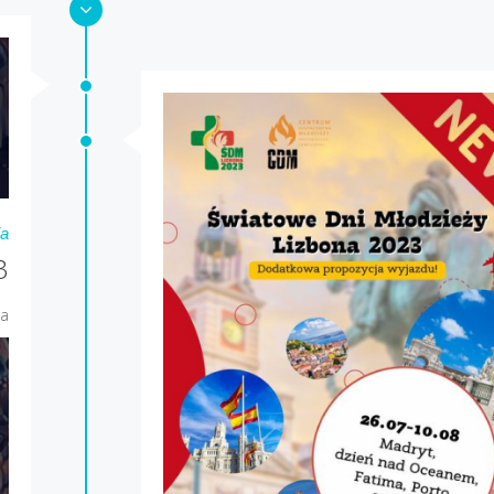
ia
3
ja