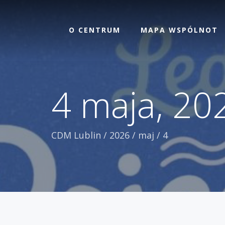
O CENTRUM
MAPA WSPÓLNOT
4 maja, 20
CDM Lublin
/
2026
/
maj
/
4