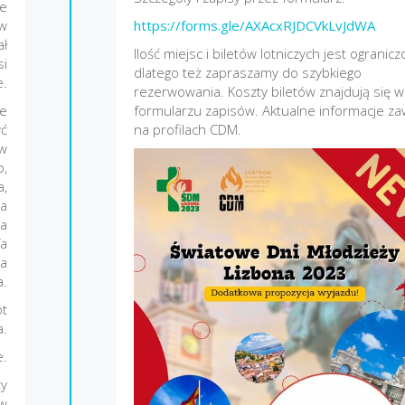
je
 w
https://forms.gle/AXAcxRJDCVkLvJdWA
ał
Ilość miejsc i biletów lotniczych jest ogranicz
si
dlatego też zapraszamy do szybkiego
e.
rezerwowania. Koszty biletów znajdują się w
we
formularzu zapisów. Aktualne informacje z
yć
na profilach CDM.
 w
p,
a,
ia
ca
fa
la
a.
ót
a.
e.
zy
 w