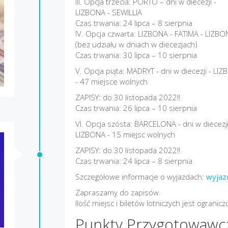
III. Opcja trzecia: PORTO – dni w diecezji -
LIZBONA - SEWILLIA
Czas trwania: 24 lipca – 8 sierpnia
IV. Opcja czwarta: LIZBONA - FATIMA - LIZBO
(bez udziału w dniach w diecezjach)
Czas trwania: 30 lipca – 10 sierpnia
V. Opcja piąta: MADRYT - dni w diecezji - LI
- 47 miejsce wolnych
ZAPISY: do 30 listopada 2022!!
Czas trwania: 26 lipca – 10 sierpnia
VI. Opcja szósta: BARCELONA - dni w diecezj
LIZBONA - 15 miejsc wolnych
ZAPISY: do 30 listopada 2022!!
Czas trwania: 24 lipca – 8 sierpnia
Szczegółowe informacje o wyjazdach:
wyjaz
Zapraszamy do zapisów.
Ilość miejsc i biletów lotniczych jest ogranicz
Punkty Przygotowawc