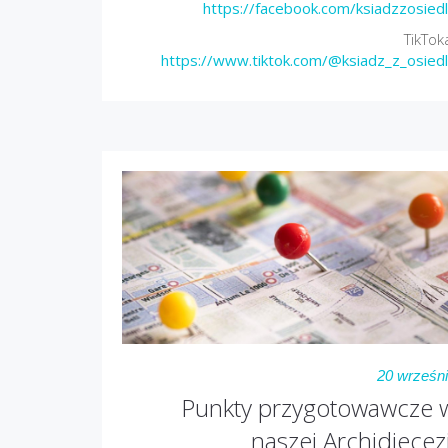
https://facebook.com/ksiadzzosied
TikTok
https://www.tiktok.com/@ksiadz_z_osied
20 wrześn
Punkty przygotowawcze 
naszej Archidiecezj