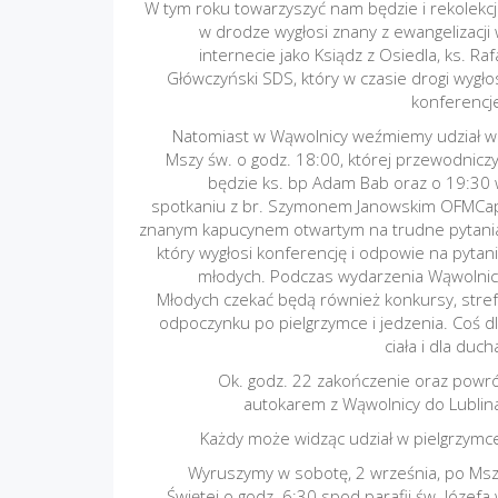
W tym roku towarzyszyć nam będzie i rekolekc
w drodze wygłosi znany z ewangelizacji
internecie jako Ksiądz z Osiedla, ks. Raf
Główczyński SDS, który w czasie drogi wygło
konferencj
Natomiast w Wąwolnicy weźmiemy udział 
Mszy św. o godz. 18:00, której przewodnicz
będzie ks. bp Adam Bab oraz o 19:30
spotkaniu z br. Szymonem Janowskim OFMCa
znanym kapucynem otwartym na trudne pytani
który wygłosi konferencję i odpowie na pytan
młodych. Podczas wydarzenia Wąwolni
Młodych czekać będą również konkursy, stre
odpoczynku po pielgrzymce i jedzenia. Coś d
ciała i dla duch
Ok. godz. 22 zakończenie oraz powr
autokarem z Wąwolnicy do Lublin
Każdy może widząc udział w pielgrzymc
Wyruszymy w sobotę, 2 września, po Ms
Świętej o godz. 6:30 spod parafii św. Józefa