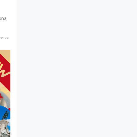
ona,
awsze