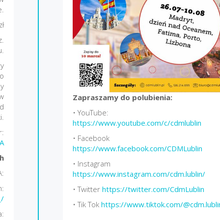
e.
zł
z.
u.
ry
po
sy
 w
Zapraszamy do polubienia:
ed
• YouTube:
i.
https://www.youtube.com/c/cdmlublin
r:
• Facebook
A
https://www.facebook.com/CDMLublin
h
• Instagram
A:
https://www.instagram.com/cdm.lublin/
m:
• Twitter
https://twitter.com/CdmLublin
_/
• Tik Tok
https://www.tiktok.com/@cdm.lubli
: