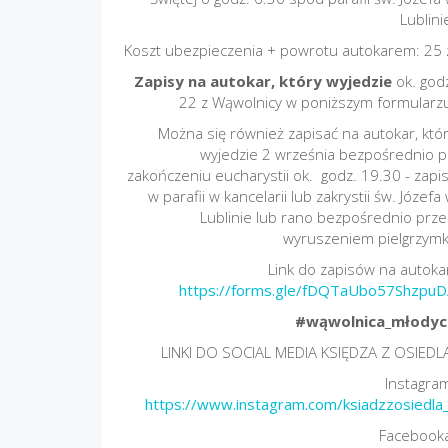
Lublini
Koszt ubezpieczenia + powrotu autokarem: 25 
Zapisy na autokar, który wyjedzie
ok. god
22 z Wąwolnicy w poniższym formularz
Można się również zapisać na autokar, któ
wyjedzie 2 września bezpośrednio 
zakończeniu eucharystii ok. godz. 19.30 - zapi
w parafii w kancelarii lub zakrystii św. Józefa
Lublinie lub rano bezpośrednio prz
wyruszeniem pielgrzymk
Link do zapisów na autoka
https://forms.gle/fDQTaUbo57ShzpuD
#wąwolnica_młodyc
LINKI DO SOCIAL MEDIA KSIĘDZA Z OSIEDL
Instagra
https://www.instagram.com/ksiadzzosiedla
Facebooka