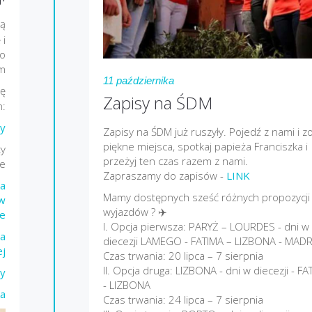
dą
 i
go
em
11 października
ę
Zapisy na ŚDM
h:
y
Zapisy na ŚDM już ruszyły. Pojedź z nami i z
piękne miejsca, spotkaj papieża Franciszka i
y
przeżyj ten czas razem z nami.
ie
Zapraszamy do zapisów -
LINK
ia
Mamy dostępnych sześć różnych propozycji
 w
wyjazdów ? ✈️
e
I. Opcja pierwsza: PARYŻ – LOURDES - dni w
ia
diecezji LAMEGO - FATIMA – LIZBONA - MAD
ej
Czas trwania: 20 lipca – 7 sierpnia
II. Opcja druga: LIZBONA - dni w diecezji - FA
y
- LIZBONA
ka
Czas trwania: 24 lipca – 7 sierpnia