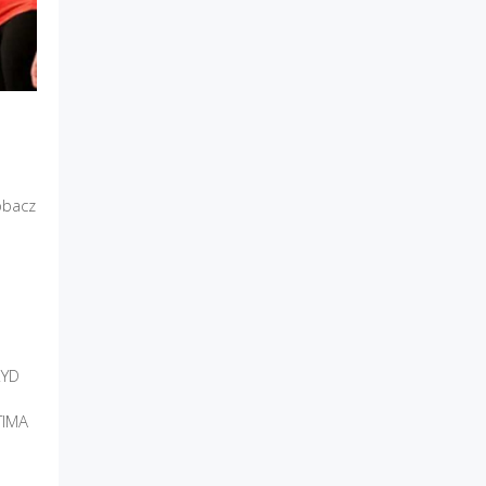
obacz
RYD
TIMA