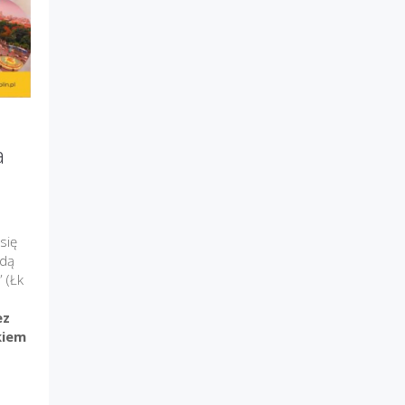
a
się
ędą
 (Łk
ez
kiem