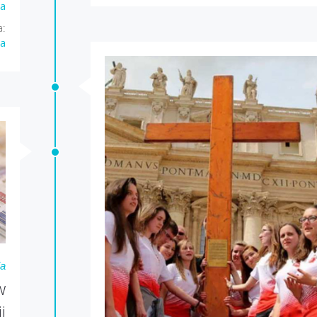
la
a:
la
ia
w
i