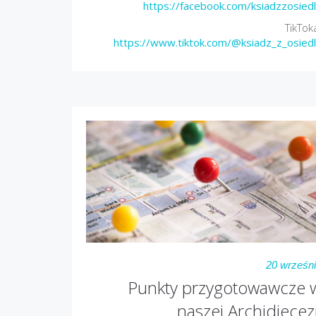
https://facebook.com/ksiadzzosied
TikTok
https://www.tiktok.com/@ksiadz_z_osied
20 wrześn
Punkty przygotowawcze 
naszej Archidiecezj