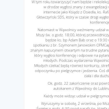
W tym roku towarzyszyć nam będzie i rekolekc
w drodze wygłosi znany z ewangelizacji
internecie jako Ksiądz z Osiedla, ks. Raf
Główczyński SDS, który w czasie drogi wygło
konferencj
Natomiast w Wąwolnicy weźmiemy udział 
Mszy św. o godz. 18:00, której przewodnicz
będzie ks. bp Adam Bab oraz o 19:30
spotkaniu z br. Szymonem Janowskim OFMCa
znanym kapucynem otwartym na trudne pytani
który wygłosi konferencję i odpowie na pytan
młodych. Podczas wydarzenia Wąwolni
Młodych czekać będą również konkursy, stre
odpoczynku po pielgrzymce i jedzenia. Coś d
ciała i dla duch
Ok. godz. 22 zakończenie oraz powr
autokarem z Wąwolnicy do Lublin
Każdy może widząc udział w pielgrzymc
Wyruszymy w sobotę, 2 września, po Ms
Świętej o godz. 6:30 spod parafii św. Józefa