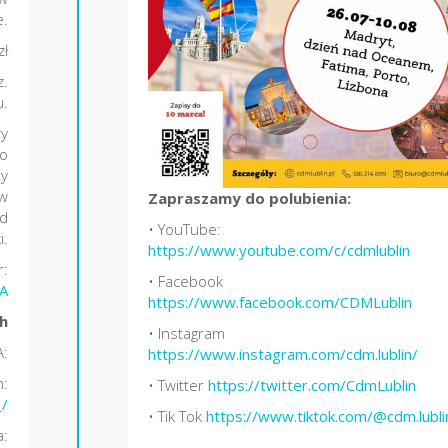
e.
zł
z.
u.
ry
po
sy
 w
Zapraszamy do polubienia:
ed
• YouTube:
i.
https://www.youtube.com/c/cdmlublin
r:
• Facebook
A
https://www.facebook.com/CDMLublin
h
• Instagram
A:
https://www.instagram.com/cdm.lublin/
m:
• Twitter
https://twitter.com/CdmLublin
_/
• Tik Tok
https://www.tiktok.com/@cdm.lubli
: