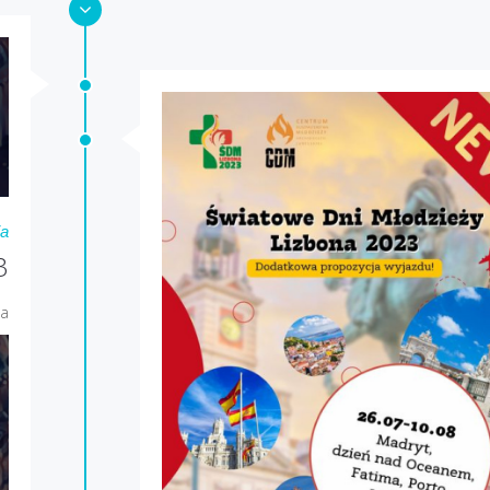
ia
3
ja