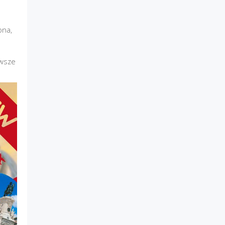
ona,
awsze