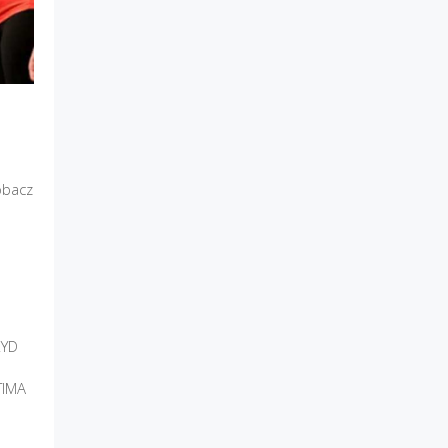
obacz
RYD
TIMA