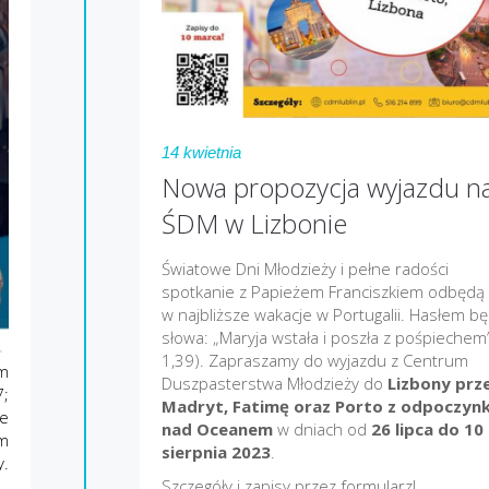
14 kwietnia
Nowa propozycja wyjazdu n
ŚDM w Lizbonie
Światowe Dni Młodzieży i pełne radości
spotkanie z Papieżem Franciszkiem odbędą 
w najbliższe wakacje w Portugalii. Hasłem b
słowa: „Maryja wstała i poszła z pośpiechem”
1,39). Zapraszamy do wyjazdu z Centrum
um
Duszpasterstwa Młodzieży do
Lizbony prz
7;
Madryt, Fatimę oraz Porto z odpoczyn
ie
nad Oceanem
w dniach od
26 lipca do 10
um
sierpnia 2023
.
y.
Szczegóły i zapisy przez formularz!