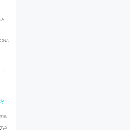
NA
ZBONA
i -
dy
ona.
ze