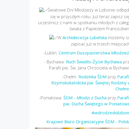
Światowe Dni Młodzieży w Lizbonie odbę
się w przyszłym roku. Już teraz zapisz się
uczestnicz z nami w spotkaniu młodych z całe
świata z Papieżem Franciszki
W
Archidiecezja Lubelska
możemy si
zapisać już w trzech miejscac
-Lublin:
Centrum Duszpasterstwa Młodzież
- Bychawa:
Ruch Światło-Życie Bychawa
prz
Parafii pw. Św. Jana Chrzciciela w Bychaw
-Chełm:
Rodzinka ŚDM
przy
Paraf
Rzymskokatolicka pw. Świętej Rodziny
Chełmi
-Poniatowa:
ŚDM - Młodzi z Ducha
przy
Paraf
pw. Ducha Świętego w Poniatow
#wdrodzedolizbon
Krajowe Biuro Organizacyjne ŚDM - Pols