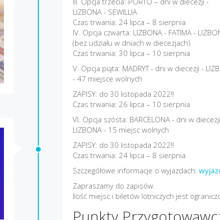
III. Opcja trzecia: PORTO – dni w diecezji -
LIZBONA - SEWILLIA
Czas trwania: 24 lipca – 8 sierpnia
IV. Opcja czwarta: LIZBONA - FATIMA - LIZBO
(bez udziału w dniach w diecezjach)
Czas trwania: 30 lipca – 10 sierpnia
V. Opcja piąta: MADRYT - dni w diecezji - LI
- 47 miejsce wolnych
ZAPISY: do 30 listopada 2022!!
Czas trwania: 26 lipca – 10 sierpnia
VI. Opcja szósta: BARCELONA - dni w diecezj
LIZBONA - 15 miejsc wolnych
ZAPISY: do 30 listopada 2022!!
Czas trwania: 24 lipca – 8 sierpnia
Szczegółowe informacje o wyjazdach:
wyjaz
Zapraszamy do zapisów.
Ilość miejsc i biletów lotniczych jest ogranicz
Punkty Przygotowawc