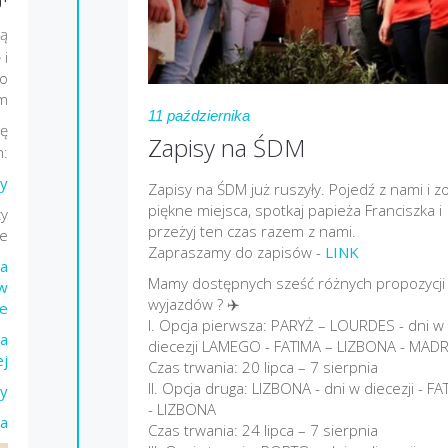
dą
 i
go
em
11 października
ę
Zapisy na ŚDM
h:
y
Zapisy na ŚDM już ruszyły. Pojedź z nami i z
piękne miejsca, spotkaj papieża Franciszka i
y
przeżyj ten czas razem z nami.
ie
Zapraszamy do zapisów -
LINK
ia
Mamy dostępnych sześć różnych propozycji
 w
wyjazdów ? ✈️
e
I. Opcja pierwsza: PARYŻ – LOURDES - dni w
ia
diecezji LAMEGO - FATIMA – LIZBONA - MAD
ej
Czas trwania: 20 lipca – 7 sierpnia
II. Opcja druga: LIZBONA - dni w diecezji - FA
y
- LIZBONA
ka
Czas trwania: 24 lipca – 7 sierpnia