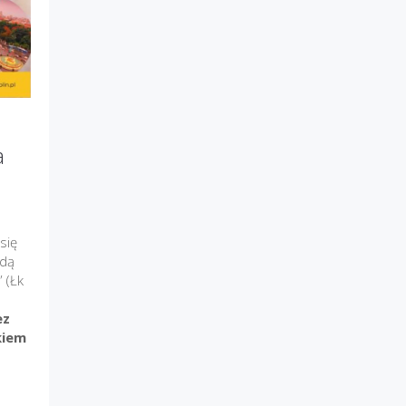
a
się
ędą
 (Łk
ez
kiem