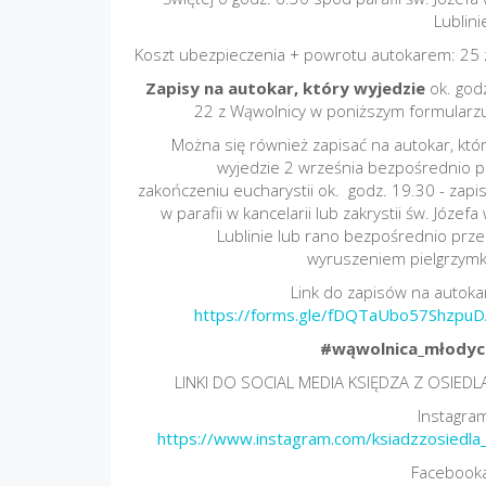
Lublini
Koszt ubezpieczenia + powrotu autokarem: 25 
Zapisy na autokar, który wyjedzie
ok. god
22 z Wąwolnicy w poniższym formularz
Można się również zapisać na autokar, któ
wyjedzie 2 września bezpośrednio 
zakończeniu eucharystii ok. godz. 19.30 - zapi
w parafii w kancelarii lub zakrystii św. Józefa
Lublinie lub rano bezpośrednio prz
wyruszeniem pielgrzymk
Link do zapisów na autoka
https://forms.gle/fDQTaUbo57ShzpuD
#wąwolnica_młodyc
LINKI DO SOCIAL MEDIA KSIĘDZA Z OSIEDL
Instagra
https://www.instagram.com/ksiadzzosiedla
Facebooka