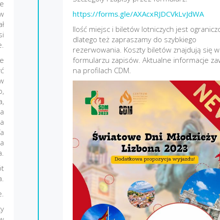
je
 w
https://forms.gle/AXAcxRJDCVkLvJdWA
ał
Ilość miejsc i biletów lotniczych jest ogranicz
si
dlatego też zapraszamy do szybkiego
e.
rezerwowania. Koszty biletów znajdują się w
we
formularzu zapisów. Aktualne informacje z
yć
na profilach CDM.
 w
p,
a,
ia
ca
fa
la
a.
ót
a.
e.
zy
 w