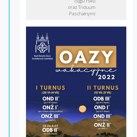
ciągu roku
oraz Triduum
Paschalnym)