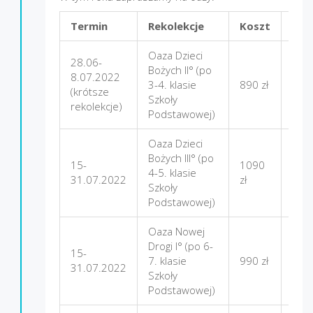
Termin
Rekolekcje
Koszt
Mie
Oaza Dzieci
28.06-
Bożych II° (po
8.07.2022
3-4. klasie
890 zł
Nad
(krótsze
Szkoły
rekolekcje)
Podstawowej)
Oaza Dzieci
Bożych III° (po
15-
1090
4-5. klasie
Firle
31.07.2022
zł
Szkoły
Podstawowej)
Oaza Nowej
Drogi I° (po 6-
15-
7. klasie
990 zł
Nad
31.07.2022
Szkoły
Podstawowej)