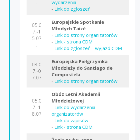
.
wydarzenia
-
Link do zgłoszeń
Europejskie Spotkanie
05.0
Młodych Taizé
7.-1
-
Link do strony organizatorów
5.07
-
Link - strona CDM
.
-
Link do zgłoszeń - wyjazd CDM
Europejska Pielgrzymka
03.0
Młodzieży do Santiago de
7.-0
Compostela
7.07
-
Link do strony organizatorów
Obóz Letni Akademii
05.0
Młodzieżowej
7.-1
-
Link do wydarzenia
8.07
organizatorów
.
-
Link do zapisów
-
Link - strona CDM
Żagle ze św. Anną
-