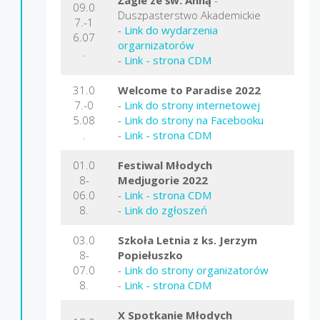
09.0
Duszpasterstwo Akademickie
7.-1
-
Link do wydarzenia
6.07
orgarnizatorów
.
-
Link - strona CDM
31.0
Welcome to Paradise 2022
7.-0
-
Link do strony internetowej
5.08
-
Link do strony na Facebooku
.
-
Link - strona CDM
01.0
Festiwal Młodych
8-
Medjugorie
2022
06.0
-
Link - strona CDM
8.
-
Link do zgłoszeń
03.0
Szkoła Letnia z ks. Jerzym
8-
Popiełuszko
07.0
-
Link
do strony organizatorów
8.
-
Link - strona CDM
X Spotkanie Młodych