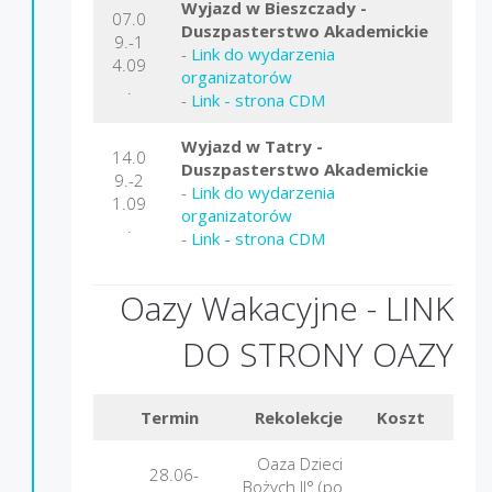
Wyjazd w Bieszczady -
07.0
Duszpasterstwo Akademickie
9.-1
-
Link do wydarzenia
4.09
organizatorów
.
-
Link - strona CDM
Wyjazd w Tatry -
14.0
Duszpasterstwo Akademickie
9.-2
-
Link do wydarzenia
1.09
organizatorów
.
-
Link - strona CDM
Oazy Wakacyjne -
LINK
DO STRONY OAZY
Termin
Rekolekcje
Koszt
Mie
Oaza Dzieci
28.06-
Bożych II° (po