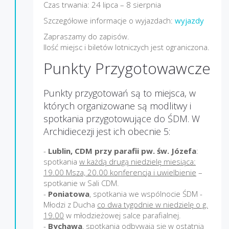
Czas trwania: 24 lipca – 8 sierpnia
Szczegółowe informacje o wyjazdach:
wyjazdy
Zapraszamy do zapisów.
Ilość miejsc i biletów lotniczych jest ograniczona.
Punkty Przygotowawcze
Punkty przygotowań są to miejsca, w
których organizowane są modlitwy i
spotkania przygotowujące do ŚDM. W
Archidiecezji jest ich obecnie 5:
-
Lublin, CDM przy parafii pw. św. Józefa
:
spotkania
w każdą drugą niedzielę miesiąca:
19.00 Msza, 20.00 konferencja i uwielbienie
–
spotkanie w Sali CDM.
-
Poniatowa
, spotkania we wspólnocie ŚDM -
Młodzi z Ducha
co dwa tygodnie w niedzielę o g.
19.00
w młodzieżowej salce parafialnej.
-
Bychawa
, spotkania odbywają się w
ostatnią