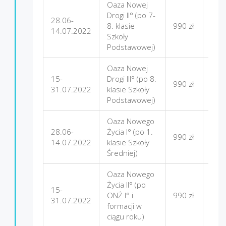
Oaza Nowej
Drogi II° (po 7-
28.06-
Gór
8. klasie
990 zł
14.07.2022
Star
Szkoły
Podstawowej)
Oaza Nowej
15-
Drogi III° (po 8.
Gór
990 zł
31.07.2022
klasie Szkoły
Star
Podstawowej)
Oaza Nowego
28.06-
Życia I° (po 1.
990 zł
Firle
14.07.2022
klasie Szkoły
Średniej)
Oaza Nowego
Życia II° (po
15-
ONŻ I° i
990 zł
Firle
31.07.2022
formacji w
ciągu roku)