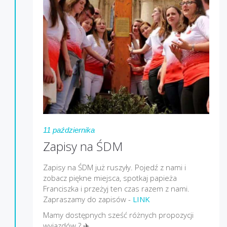
11 października
Zapisy na ŚDM
Zapisy na ŚDM już ruszyły. Pojedź z nami i
zobacz piękne miejsca, spotkaj papieża
Franciszka i przeżyj ten czas razem z nami.
Zapraszamy do zapisów -
LINK
Mamy dostępnych sześć różnych propozycji
wyjazdów ? ✈️