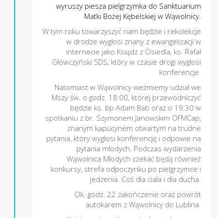
wyruszy piesza pielgrzymka do Sanktuarium
Matki Bożej Kębelskiej w Wąwolnicy.
W tym roku towarzyszyć nam będzie i rekolekcje
w drodze wygłosi znany z ewangelizacji w
internecie jako Ksiądz z Osiedla, ks. Rafał
Główczyński SDS, który w czasie drogi wygłosi
konferencje.
Natomiast w Wąwolnicy weźmiemy udział we
Mszy św. o godz. 18:00, której przewodniczyć
będzie ks. bp Adam Bab oraz o 19:30 w
spotkaniu z br. Szymonem Janowskim OFMCap,
znanym kapucynem otwartym na trudne
pytania, który wygłosi konferencję i odpowie na
pytania młodych. Podczas wydarzenia
Wąwolnica Młodych czekać będą również
konkursy, strefa odpoczynku po pielgrzymce i
jedzenia. Coś dla ciała i dla ducha.
Ok. godz. 22 zakończenie oraz powrót
autokarem z Wąwolnicy do Lublina.