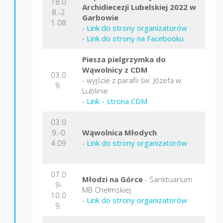
18.0
Archidiecezji Lubelskiej 2022 w
8.-2
Garbowie
1.08
-
Link do strony organizatorów
.
-
Link do strony na Facebooku
Piesza pielgrzymka do
Wąwolnicy z CDM
03.0
- wyjście z parafii św. Józefa w
9.
Lublinie
-
Link - strona CDM
03.0
9.-0
Wąwolnica Młodych
4.09
-
Link do strony organizatorów
.
07.0
Młodzi na Górce
- Sanktuarium
9-
MB Chełmskiej
10.0
-
Link do strony organizatorów
9.