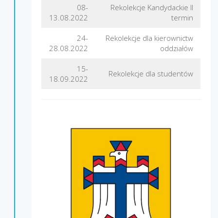
08-
Rekolekcje Kandydackie II
13.08.2022
termin
24-
Rekolekcje dla kierownictw
28.08.2022
oddziałów
15-
Rekolekcje dla studentów
18.09.2022