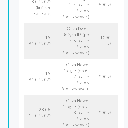
8.07.2022
3-4. klasie
890 zł
Nad
(krótsze
Szkoły
rekolekcje)
Podstawowej)
Oaza Dzieci
Bożych III° (po
15-
1090
4-5. klasie
F
31.07.2022
zł
Szkoły
Podstawowej)
Oaza Nowej
Drogi I° (po 6-
15-
7. klasie
990 zł
Nad
31.07.2022
Szkoły
Podstawowej)
Oaza Nowej
Drogi II° (po 7-
28.06-
Gór
8. klasie
990 zł
14.07.2022
Szkoły
Podstawowej)