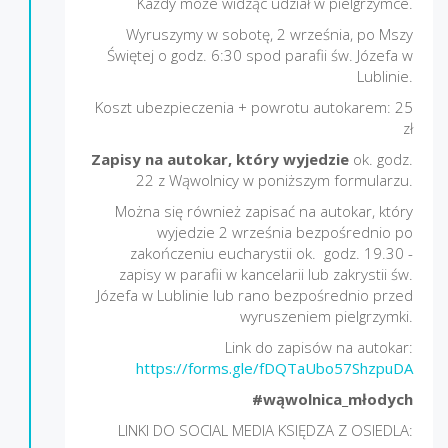
Każdy może widząc udział w pielgrzymce.
Wyruszymy w sobotę, 2 września, po Mszy
Świętej o godz. 6:30 spod parafii św. Józefa w
Lublinie.
Koszt ubezpieczenia + powrotu autokarem: 25
zł
Zapisy na autokar, który wyjedzie
ok. godz.
22 z Wąwolnicy w poniższym formularzu.
Można się również zapisać na autokar, który
wyjedzie 2 września bezpośrednio po
zakończeniu eucharystii ok. godz. 19.30 -
zapisy w parafii w kancelarii lub zakrystii św.
Józefa w Lublinie lub rano bezpośrednio przed
wyruszeniem pielgrzymki.
Link do zapisów na autokar:
https://forms.gle/fDQTaUbo57ShzpuDA
#wąwolnica_młodych
LINKI DO SOCIAL MEDIA KSIĘDZA Z OSIEDLA: