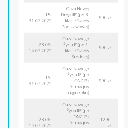
Oaza Nowej
15-
Drogi III° (po 8.
Gór
990 zł
31.07.2022
klasie Szkoły
Podstawowej)
Oaza Nowego
28.06-
Życia I° (po 1.
990 zł
F
14.07.2022
klasie Szkoły
Średniej)
Oaza Nowego
Życia II° (po
15-
ONŻ I° i
990 zł
F
31.07.2022
formacji w
ciągu roku)
Oaza Nowego
Życia III° (po
ONŻ II° i
28.06-
1290
formacji w
L
14.07.2022
zł