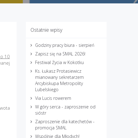
Ostatnie wpisy
Godziny pracy biura - sierpień
Zapisz się na SMAL 2026!
o 10
Festiwal Życia w Kokotku
wanej
Ks. Łukasz Protasiewicz
mianowany sekretarzem
Arcybiskupa Metropolity
Lubelskiego
Via Lucis rowerem
W góry serca - zaproszenie od
kwota
sióstr
Zaproszenie dla katechetów -
promocja SMAL
Wspólnie dla Młodych!