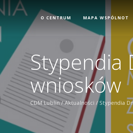
O CENTRUM
MAPA WSPÓLNOT
Stypendia 
wniosków
CDM Lublin
/
Aktualności
/
Stypendia Dn