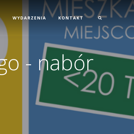
M
WYDARZENIA
KONTAKT
go - nabór