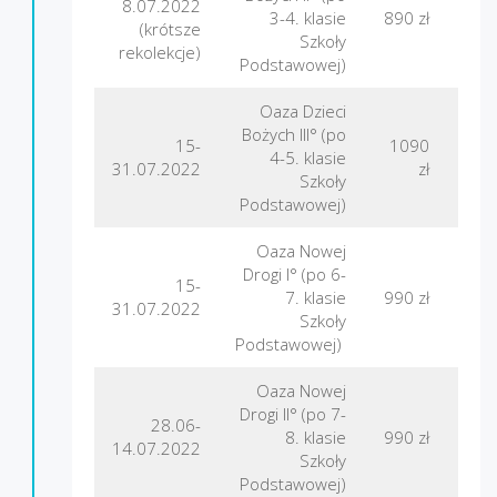
8.07.2022
3-4. klasie
890 zł
Nad
(krótsze
Szkoły
rekolekcje)
Podstawowej)
Oaza Dzieci
Bożych III° (po
15-
1090
4-5. klasie
F
31.07.2022
zł
Szkoły
Podstawowej)
Oaza Nowej
Drogi I° (po 6-
15-
7. klasie
990 zł
Nad
31.07.2022
Szkoły
Podstawowej)
Oaza Nowej
Drogi II° (po 7-
28.06-
Gór
8. klasie
990 zł
14.07.2022
Szkoły
Podstawowej)