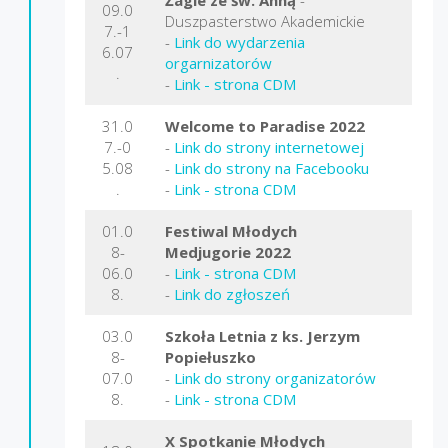
09.0
Duszpasterstwo Akademickie
7.-1
-
Link do wydarzenia
6.07
orgarnizatorów
.
-
Link - strona CDM
31.0
Welcome to Paradise 2022
7.-0
-
Link do strony internetowej
5.08
-
Link do strony na Facebooku
.
-
Link - strona CDM
01.0
Festiwal Młodych
8-
Medjugorie
2022
06.0
-
Link - strona CDM
8.
-
Link do zgłoszeń
03.0
Szkoła Letnia z ks. Jerzym
8-
Popiełuszko
07.0
-
Link
do strony organizatorów
8.
-
Link - strona CDM
X Spotkanie Młodych