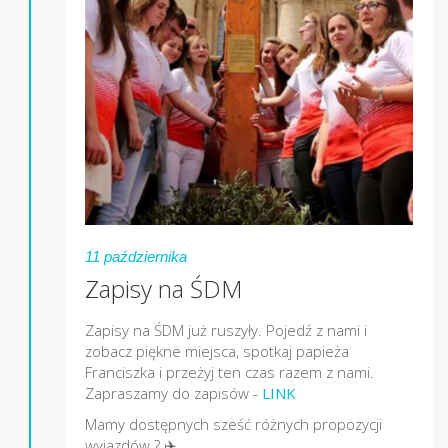
11 października
Zapisy na ŚDM
Zapisy na ŚDM już ruszyły. Pojedź z nami i
zobacz piękne miejsca, spotkaj papieża
Franciszka i przeżyj ten czas razem z nami.
Zapraszamy do zapisów -
LINK
Mamy dostępnych sześć różnych propozycji
wyjazdów ? ✈️