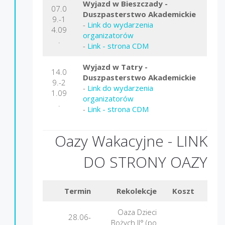
Wyjazd w Bieszczady -
07.0
Duszpasterstwo Akademickie
9.-1
-
Link do wydarzenia
4.09
organizatorów
.
-
Link - strona CDM
Wyjazd w Tatry -
14.0
Duszpasterstwo Akademickie
9.-2
-
Link do wydarzenia
1.09
organizatorów
.
-
Link - strona CDM
Oazy Wakacyjne -
LINK
DO STRONY OAZY
Termin
Rekolekcje
Koszt
Mie
Oaza Dzieci
28.06-
Bożych II° (po