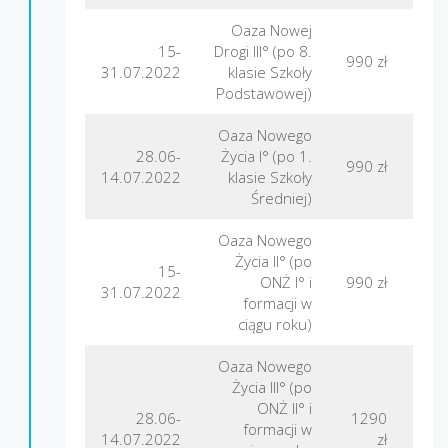
Oaza Nowej
15-
Drogi III° (po 8.
Gór
990 zł
31.07.2022
klasie Szkoły
Podstawowej)
Oaza Nowego
28.06-
Życia I° (po 1.
990 zł
F
14.07.2022
klasie Szkoły
Średniej)
Oaza Nowego
Życia II° (po
15-
ONŻ I° i
990 zł
F
31.07.2022
formacji w
ciągu roku)
Oaza Nowego
Życia III° (po
ONŻ II° i
28.06-
1290
formacji w
L
14.07.2022
zł