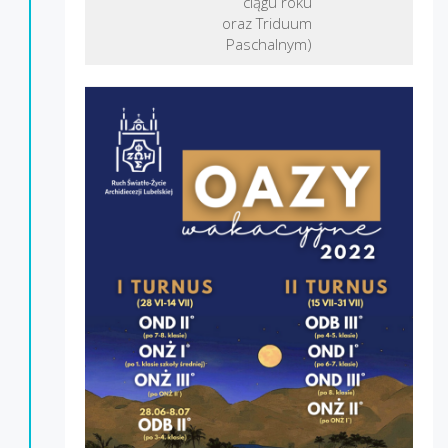
ciągu roku
oraz Triduum
Paschalnym)