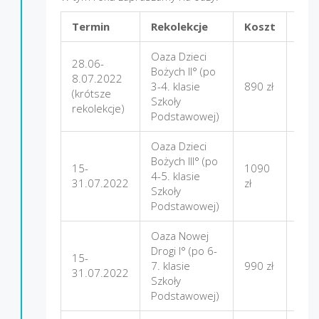
Termin
Rekolekcje
Koszt
Mie
Oaza Dzieci
28.06-
Bożych II° (po
8.07.2022
3-4. klasie
890 zł
Nad
(krótsze
Szkoły
rekolekcje)
Podstawowej)
Oaza Dzieci
Bożych III° (po
15-
1090
4-5. klasie
Firle
31.07.2022
zł
Szkoły
Podstawowej)
Oaza Nowej
Drogi I° (po 6-
15-
7. klasie
990 zł
Nad
31.07.2022
Szkoły
Podstawowej)