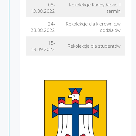
08-
Rekolekcje Kandydackie II
13.08.2022
termin
24-
Rekolekcje dla kierownictw
28.08.2022
oddziałów
15-
Rekolekcje dla studentów
18.09.2022