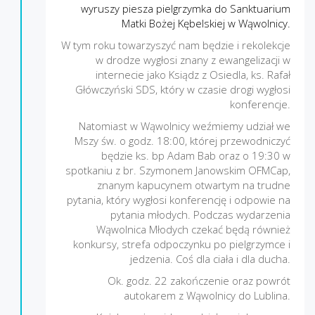
wyruszy piesza pielgrzymka do Sanktuarium
Matki Bożej Kębelskiej w Wąwolnicy.
W tym roku towarzyszyć nam będzie i rekolekcje
w drodze wygłosi znany z ewangelizacji w
internecie jako Ksiądz z Osiedla, ks. Rafał
Główczyński SDS, który w czasie drogi wygłosi
konferencje.
Natomiast w Wąwolnicy weźmiemy udział we
Mszy św. o godz. 18:00, której przewodniczyć
będzie ks. bp Adam Bab oraz o 19:30 w
spotkaniu z br. Szymonem Janowskim OFMCap,
znanym kapucynem otwartym na trudne
pytania, który wygłosi konferencję i odpowie na
pytania młodych. Podczas wydarzenia
Wąwolnica Młodych czekać będą również
konkursy, strefa odpoczynku po pielgrzymce i
jedzenia. Coś dla ciała i dla ducha.
Ok. godz. 22 zakończenie oraz powrót
autokarem z Wąwolnicy do Lublina.