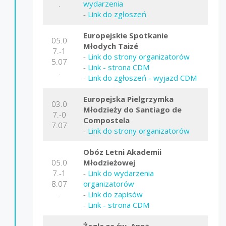
.
wydarzenia
-
Link do zgłoszeń
Europejskie Spotkanie
05.0
Młodych Taizé
7.-1
-
Link do strony organizatorów
5.07
-
Link - strona CDM
.
-
Link do zgłoszeń - wyjazd CDM
Europejska Pielgrzymka
03.0
Młodzieży do Santiago de
7.-0
Compostela
7.07
-
Link do strony organizatorów
Obóz Letni Akademii
05.0
Młodzieżowej
7.-1
-
Link do wydarzenia
8.07
organizatorów
.
-
Link do zapisów
-
Link - strona CDM
Żagle ze św. Anną
-