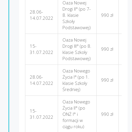
Oaza Nowej
Drogi II° (po 7-
28.06-
Gór
8. klasie
990 zł
14.07.2022
Star
Szkoły
Podstawowej)
Oaza Nowej
15-
Drogi III° (po 8.
Gór
990 zł
31.07.2022
klasie Szkoły
Star
Podstawowej)
Oaza Nowego
28.06-
Życia I° (po 1.
990 zł
Firle
14.07.2022
klasie Szkoły
Średniej)
Oaza Nowego
Życia II° (po
15-
ONŻ I° i
990 zł
Firle
31.07.2022
formacji w
ciągu roku)