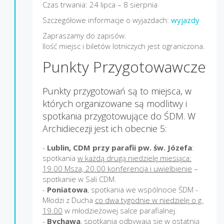
Czas trwania: 24 lipca – 8 sierpnia
Szczegółowe informacje o wyjazdach:
wyjazdy
Zapraszamy do zapisów.
Ilość miejsc i biletów lotniczych jest ograniczona.
Punkty Przygotowawcze
Punkty przygotowań są to miejsca, w
których organizowane są modlitwy i
spotkania przygotowujące do ŚDM. W
Archidiecezji jest ich obecnie 5:
-
Lublin, CDM przy parafii pw. św. Józefa
:
spotkania
w każdą drugą niedzielę miesiąca:
19.00 Msza, 20.00 konferencja i uwielbienie
–
spotkanie w Sali CDM.
-
Poniatowa
, spotkania we wspólnocie ŚDM -
Młodzi z Ducha
co dwa tygodnie w niedzielę o g.
19.00
w młodzieżowej salce parafialnej.
-
Bychawa
, spotkania odbywają się w
ostatnią