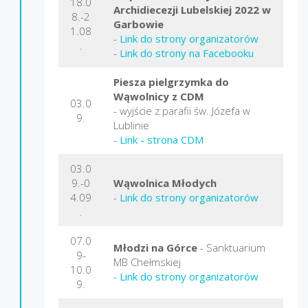
18.0
Archidiecezji Lubelskiej 2022 w
8.-2
Garbowie
1.08
-
Link do strony organizatorów
.
-
Link do strony na Facebooku
Piesza pielgrzymka do
Wąwolnicy z CDM
03.0
- wyjście z parafii św. Józefa w
9.
Lublinie
-
Link - strona CDM
03.0
9.-0
Wąwolnica Młodych
4.09
-
Link do strony organizatorów
.
07.0
Młodzi na Górce
- Sanktuarium
9-
MB Chełmskiej
10.0
-
Link do strony organizatorów
9.