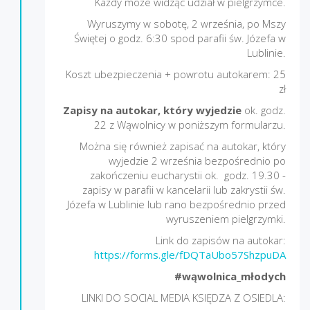
Każdy może widząc udział w pielgrzymce.
Wyruszymy w sobotę, 2 września, po Mszy
Świętej o godz. 6:30 spod parafii św. Józefa w
Lublinie.
Koszt ubezpieczenia + powrotu autokarem: 25
zł
Zapisy na autokar, który wyjedzie
ok. godz.
22 z Wąwolnicy w poniższym formularzu.
Można się również zapisać na autokar, który
wyjedzie 2 września bezpośrednio po
zakończeniu eucharystii ok. godz. 19.30 -
zapisy w parafii w kancelarii lub zakrystii św.
Józefa w Lublinie lub rano bezpośrednio przed
wyruszeniem pielgrzymki.
Link do zapisów na autokar:
https://forms.gle/fDQTaUbo57ShzpuDA
#wąwolnica_młodych
LINKI DO SOCIAL MEDIA KSIĘDZA Z OSIEDLA: