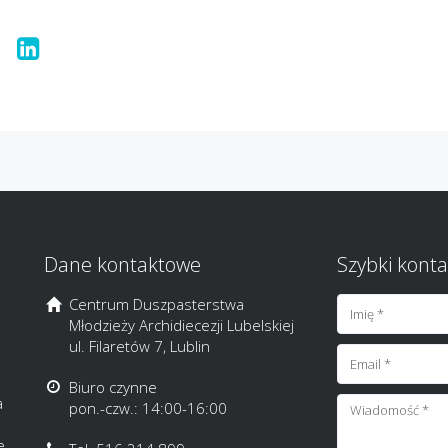
Dane kontaktowe
Szybki konta
Centrum Duszpasterstwa
Młodzieży Archidiecezji Lubelskiej
ul. Filaretów 7, Lublin
Biuro czynne
a
pon.-czw.: 14:00-16:00
e