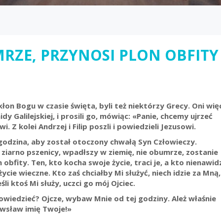
MRZE, PRZYNOSI PLON OBFITY
łon Bogu w czasie święta, byli też niektórzy Grecy. Oni wię
dy Galilejskiej, i prosili go, mówiąc: «Panie, chcemy ujrzeć
i. Z kolei Andrzej i Filip poszli i powiedzieli Jezusowi.
godzina, aby został otoczony chwałą Syn Człowieczy.
iarno pszenicy, wpadłszy w ziemię, nie obumrze, zostanie
 obfity. Ten, kto kocha swoje życie, traci je, a kto nienawid
ycie wieczne. Kto zaś chciałby Mi służyć, niech idzie za Mną,
śli ktoś Mi służy, uczci go mój Ojciec.
owiedzieć? Ojcze, wybaw Mnie od tej godziny. Ależ właśnie
 wsław imię Twoje!»