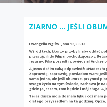
ZIARNO … JEŚLI OBU
Ewangelia wg św. Jana 12,20-33
Wśród tych, którzy przybyli, aby oddać pok
przystąpili do Filipa, pochodzącego z Betsai
Jezusa». Filip poszedł i powiedział Andrzejow
A Jezus dał im taką odpowiedź: «Nadeszła 
Zaprawdę, zaprawdę, powiadam wam: Jeśli z
samo jedno, ale jeśli obumrze, przynosi plon
swego życia na tym świecie, zachowa je na ż
gdzie Ja jestem, tam będzie i mój sługa. A je
Teraz dusza moja doznała lęku i cóż mam p
dlatego przyszedłem na tę godzinę. Ojcze,