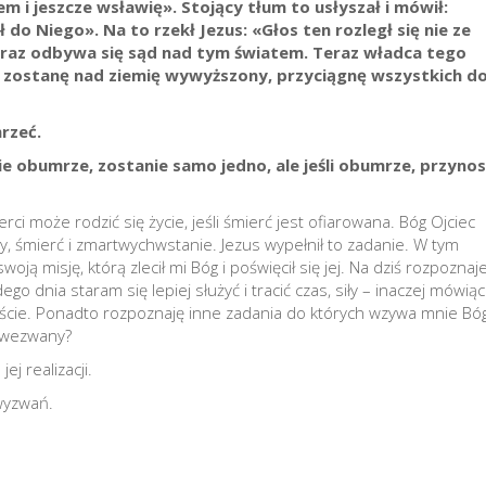
em i jeszcze wsławię». Stojący tłum to usłyszał i mówił:
 do Niego». Na to rzekł Jezus: «Głos ten rozległ się nie ze
Teraz odbywa się sąd nad tym światem. Teraz władca tego
y zostanę nad ziemię wywyższony, przyciągnę wszystkich d
mrzeć.
nie obumrze, zostanie samo jedno, ale jeśli obumrze, przynos
erci może rodzić się życie, jeśli śmierć jest ofiarowana. Bóg Ojciec
ny, śmierć i zmartwychwstanie. Jezus wypełnił to zadanie. W tym
ją misję, którą zlecił mi Bóg i poświęcił się jej. Na dziś rozpoznaje
o dnia staram się lepiej służyć i tracić czas, siły – inaczej mówiąc
ęście. Ponadto rozpoznaję inne zadania do których wzywa mnie Bóg
ś wezwany?
ej realizacji.
wyzwań.