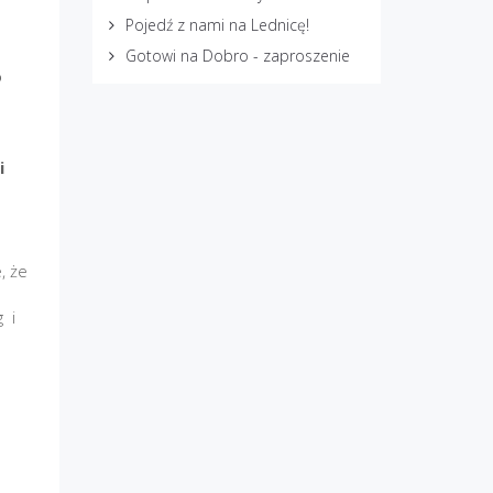
Pojedź z nami na Lednicę!
Gotowi na Dobro - zaproszenie
o
i
, że
 i