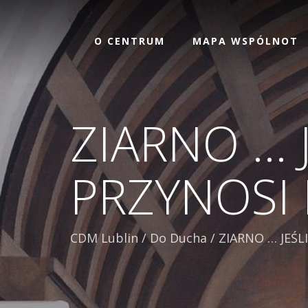
O CENTRUM
MAPA WSPÓLNOT
ZIARNO … 
PRZYNOSI 
CDM Lublin
/
Do Ducha
/
ZIARNO … JEŚ