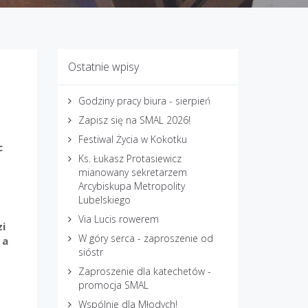
Ostatnie wpisy
Godziny pracy biura - sierpień
Zapisz się na SMAL 2026!
Festiwal Życia w Kokotku
c
Ks. Łukasz Protasiewicz
mianowany sekretarzem
Arcybiskupa Metropolity
Lubelskiego
Via Lucis rowerem
zi
W góry serca - zaproszenie od
 a
sióstr
Zaproszenie dla katechetów -
promocja SMAL
Wspólnie dla Młodych!