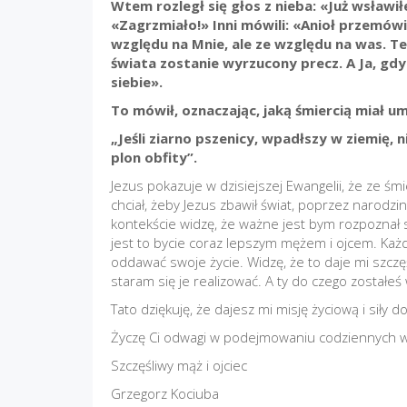
Wtem rozległ się głos z nieba: «Już wsławił
«Zagrzmiało!» Inni mówili: «Anioł przemówił
względu na Mnie, ale ze względu na was. 
świata zostanie wyrzucony precz. A Ja, gd
siebie».
To mówił, oznaczając, jaką śmiercią miał u
„Jeśli ziarno pszenicy, wpadłszy w ziemię, 
plon obfity”.
Jezus pokazuje w dzisiejszej Ewangelii, że ze śmi
chciał, żeby Jezus zbawił świat, poprzez narodzi
kontekście widzę, że ważne jest bym rozpoznał swo
jest to bycie coraz lepszym mężem i ojcem. Każdeg
oddawać swoje życie. Widzę, że to daje mi szcz
staram się je realizować. A ty do czego zostałe
Tato dziękuję, że dajesz mi misję życiową i siły do j
Życzę Ci odwagi w podejmowaniu codziennych 
Szczęśliwy mąż i ojciec
Grzegorz Kociuba