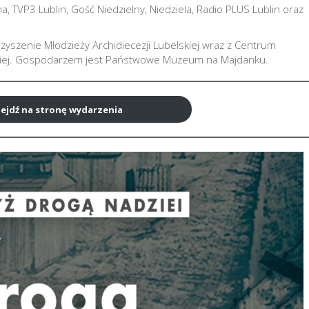
a, TVP3 Lublin, Gość Niedzielny, Niedziela, Radio PLUS Lublin oraz
zyszenie Młodzieży Archidiecezji Lubelskiej wraz z Centrum
skiej. Gospodarzem jest Państwowe Muzeum na Majdanku.
ejdź na stronę wydarzenia