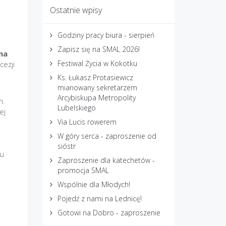
Ostatnie wpisy
Godziny pracy biura - sierpień
Zapisz się na SMAL 2026!
na
Festiwal Życia w Kokotku
cezji
Ks. Łukasz Protasiewicz
mianowany sekretarzem
Arcybiskupa Metropolity
m.
Lubelskiego
ej
Via Lucis rowerem
W góry serca - zaproszenie od
sióstr
iu
Zaproszenie dla katechetów -
promocja SMAL
Wspólnie dla Młodych!
Pojedź z nami na Lednicę!
Gotowi na Dobro - zaproszenie