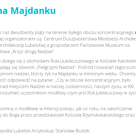
na Majdanku
po raz dwudziesty piąty na terenie byłego obozu koncentracyjnego
rej organizatorami są: Centrum Duszpasterstwa Młodzieży Archidie
ży Archidiecezji Lubelskiej a gospodarzem Państwowe Muzeum na
owa „Krzyż drogą Nadziei”.
u zbiega się z obchodami Roku Jubileuszowego w Kościele Katolicki
ądają się słowom „Pielgrzymi Nadziei”. Pośród rozważań tegoroczn
rzymom nadziei, którzy żyli na Majdanku w minionym wieku. Chcemy
leźć odpowiedź na pytanie: „Czy w obozie koncentracyjnym, było
ji nad miejscem Nadziei w naszej codzienności, naszym życiu, w XXI
zrozumieć uczestnikom modlitwy czym jest Rok Jubileuszowy w życ
pomną o modlitwie w intencji pokoju: jak co roku, na zakończenie
 do Boga przez przedstawicieli Kościoła Rzymskokatolickiego oraz
olita Lubelski Arcybiskup Stanisław Budzik.