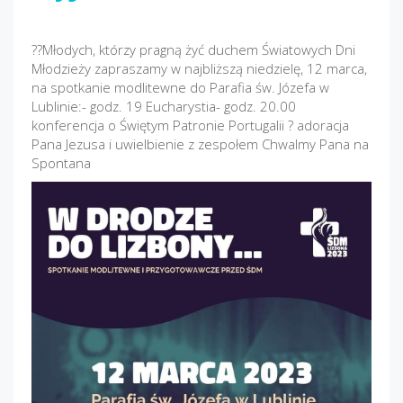
??Młodych, którzy pragną żyć duchem Światowych Dni
Młodzieży zapraszamy w najbliższą niedzielę, 12 marca,
na spotkanie modlitewne do Parafia św. Józefa w
Lublinie:- godz. 19 Eucharystia- godz. 20.00
konferencja o Świętym Patronie Portugalii ? adoracja
Pana Jezusa i uwielbienie z zespołem Chwalmy Pana na
Spontana