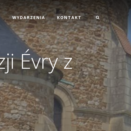
M
WYDARZENIA
KONTAKT
i Évry z