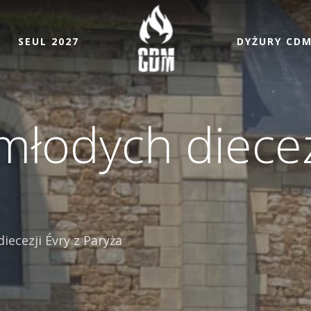
SEUL 2027
DYŻURY CD
młodych diecezj
iecezji Évry z Paryża