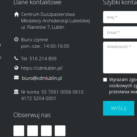
Dane kontaktowe
Szybki konta
Centrum Duszpasterstwa
Młodzieży Archidiecezji Lubelskiej
ul. Filaretów 7, Lublin
Biuro czynne
a
pon.-czw.: 14:00-16:00
e
Tel. 516 214 899
https://cdmlublin.pl/
Wyrażam zgod
osobowych zgo
Nr konta: 53 7061 0006 0610
przesłania wi
4172 5204 0001
WYŚLIJ
Obserwuj nas