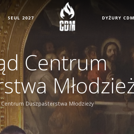
SEUL 2027
DYŻURY CD
ąd Centrum
rstwa Młodzie
 Centrum Duszpasterstwa Młodzieży