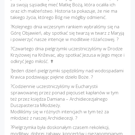
za swoją sąsiadkę mieć Matkę Bożą, która ocaliła ich
oraz ich małżeństwo. Historia ta pokazuje, że nie ma
takiego życia, którego Bóg nie mógłby odmienić.
?Kolejnego dnia wczesnym rankiem wybraliśmy się na
Górę Objawień, aby spotkać się twarzą w twarz z Maryją
i powierzyć nasze intencje w modlitwie różańcowej. ?
?Czwartego dnia pielgrzymki uczestniczyliśmy w Drodze
Krzyżowej na Križevac, aby spotkać Jezusa w Jego męce i
odkryć Jego miłość. ✝
?Jeden dzień pielgrzymki spędziliśmy nad wodospadami
Kravica podziwiając piękne dzieło Boże. ?
?Codziennie uczestniczyliśmy w Eucharystii
sprawowanej przez ponad pięciuset kapłanów w tym
też przez księdza Damiana – Archidiecezjalnego
Duszpasterza Młodzieży.
Modliliśmy się w różnych intencjach w tym też za
młodzież z naszej Archidiecezji. ?
?Pielgrzymka była doskonałym czasem rekolekcji,
modlitwy, dobrej zabawy, koncertów i niezapomnianym