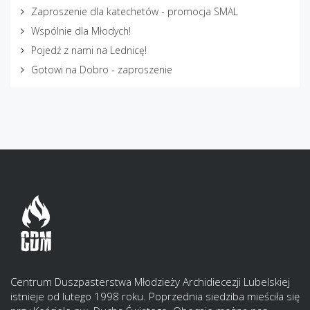
Zaproszenie dla katechetów - promocja SMAL
Wspólnie dla Młodych!
Pojedź z nami na Lednicę!
Gotowi na Dobro - zaproszenie
Centrum Duszpasterstwa Młodzieży Archidiecezji Lubelskiej
istnieje od lutego 1998 roku. Poprzednia siedziba mieściła się