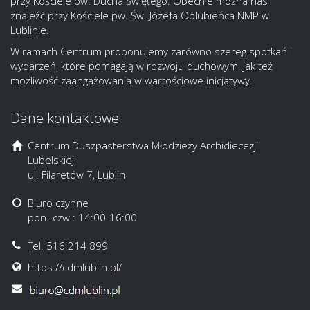
przy Kościele pw. Ducha Świętego. Obecnie można nas
znaleźć przy Kościele pw. Św. Józefa Oblubieńca NMP w
Lublinie.
W ramach Centrum proponujemy zarówno szereg spotkań i
wydarzeń, które pomagają w rozwoju duchowym, jak też
możliwość zaangażowania w wartościowe inicjatywy.
Dane kontaktowe
Centrum Duszpasterstwa Młodzieży Archidiecezji
Lubelskiej
ul. Filaretów 7, Lublin
Biuro czynne
pon.-czw.: 14:00-16:00
Tel. 516 214 899
https://cdmlublin.pl/