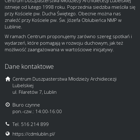
Centrum Duszpasterstwa Młodzieży Archidiecezji Lubelskiej
istnieje od lutego 1998 roku. Poprzednia siedziba mieściła się
przy Kościele pw. Ducha Świętego. Obecnie można nas
znaleźć przy Kościele pw. Św. Józefa Oblubieńca NMP w
Lublinie.
W ramach Centrum proponujemy zarówno szereg spotkań i
wydarzeń, które pomagają w rozwoju duchowym, jak też
możliwość zaangażowania w wartościowe inicjatywy.
Dane kontaktowe
Centrum Duszpasterstwa Młodzieży Archidiecezji
Lubelskiej
ul. Filaretów 7, Lublin
Biuro czynne
pon.-czw.: 14:00-16:00
Tel. 516 214 899
https://cdmlublin.pl/