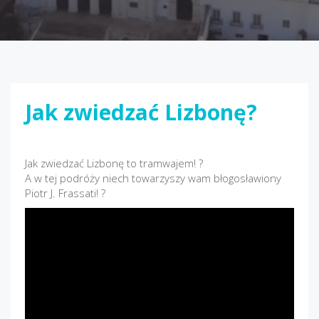
Jak zwiedzać Lizbonę?
Jak zwiedzać Lizbonę to tramwajem! ?
A w tej podróży niech towarzyszy wam błogosławiony
Piotr J. Frassati! ?