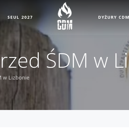
SEUL 2027
DYŻURY CD
rzed ŚDM w L
 w Lizbonie