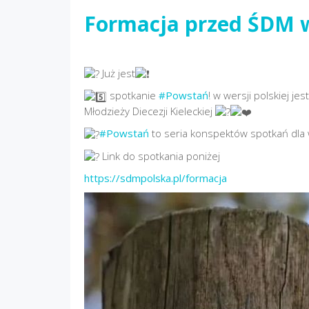
Formacja przed ŚDM w
Już jest
spotkanie
#Powstań
! w wersji polskiej j
Młodzieży Diecezji Kieleckiej
#Powstań
to seria konspektów spotkań dla
Link do spotkania poniżej
https://sdmpolska.pl/formacja