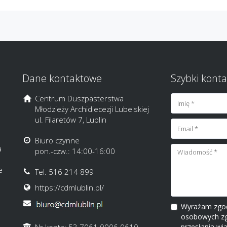
Dane kontaktowe
Szybki konta
Centrum Duszpasterstwa
Młodzieży Archidiecezji Lubelskiej
ul. Filaretów 7, Lublin
Biuro czynne
a
pon.-czw.: 14:00-16:00
e
Tel. 516 214 899
https://cdmlublin.pl/
Wyrażam zgod
osobowych zgo
przesłania wi