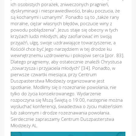
ich osobistych porażek, zniweczonych pragnień,
dyskryminacji i niesprawiedliwości, braku poczucia, że
są kochanymi i uznanymi”. Ponadto są to „także rany
moralne, ciężar własnych błędów, poczucie winy z
powodu pobłądzenia”. Jezus staje się obecny w tych
krzyżach ludzi młodych, aby zaofiarować im swoją
przyjaźń, ulgę, swoje uzdrawiające towarzyszenie, a
Kościół chce być Jego narzędziem w tej drodze ku
wewnętrznemu uzdrowieniu i pokojowi serca [por. 83].
Dlatego pragniemy, aby ostatecznie znaleźli Chrystusa
„towarzysza i przyjaciela młodych” [34]. Ponadto, w
pierwsze czwartki miesiąca, przy Centrum
Duszpasterstwa Młodzieży organizowane jest
spotkanie. Modlimy się o rozeznanie powołania, nie
tylko do życia konsekrowanego. Wydarzenie
rozpoczyna się Mszą Świętą o 19:00, następnie można
wysłuchać konferencji, świadectwa o życiu małżeńskim
lub zakonnym i drodze rozeznawania powołania.
Serdecznie zapraszamy Centrum Duszpasterstwa
Młodzieży AL.