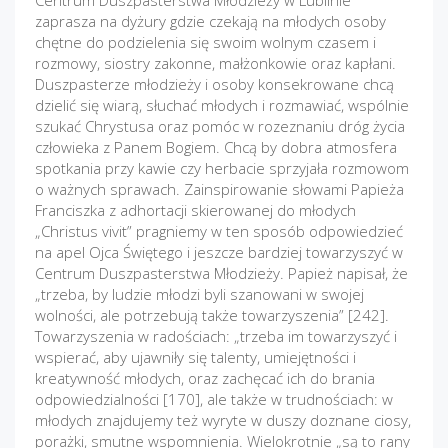
Centrum Duszpasterstwa Młodzieży w Lublinie
zaprasza na dyżury gdzie czekają na młodych osoby
chętne do podzielenia się swoim wolnym czasem i
rozmowy, siostry zakonne, małżonkowie oraz kapłani.
Duszpasterze młodzieży i osoby konsekrowane chcą
dzielić się wiarą, słuchać młodych i rozmawiać, wspólnie
szukać Chrystusa oraz pomóc w rozeznaniu dróg życia
człowieka z Panem Bogiem. Chcą by dobra atmosfera
spotkania przy kawie czy herbacie sprzyjała rozmowom
o ważnych sprawach. Zainspirowanie słowami Papieża
Franciszka z adhortacji skierowanej do młodych
„Christus vivit” pragniemy w ten sposób odpowiedzieć
na apel Ojca Świętego i jeszcze bardziej towarzyszyć w
Centrum Duszpasterstwa Młodzieży. Papież napisał, że
„trzeba, by ludzie młodzi byli szanowani w swojej
wolności, ale potrzebują także towarzyszenia” [242].
Towarzyszenia w radościach: „trzeba im towarzyszyć i
wspierać, aby ujawniły się talenty, umiejętności i
kreatywność młodych, oraz zachęcać ich do brania
odpowiedzialności [170], ale także w trudnościach: w
młodych znajdujemy też wyryte w duszy doznane ciosy,
porażki, smutne wspomnienia. Wielokrotnie „są to rany