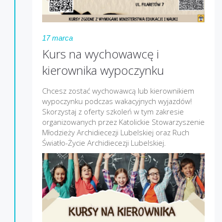
17 marca
Kurs na wychowawcę i
kierownika wypoczynku
Chcesz zostać wychowawcą lub kierownikiem
wypoczynku podczas wakacyjnych wyjazdów!
Skorzystaj z oferty szkoleń w tym zakresie
organizowanych przez Katolickie Stowarzyszenie
Młodzieży Archidiecezji Lubelskiej oraz Ruch
Światło-Życie Archidiecezji Lubelskiej.