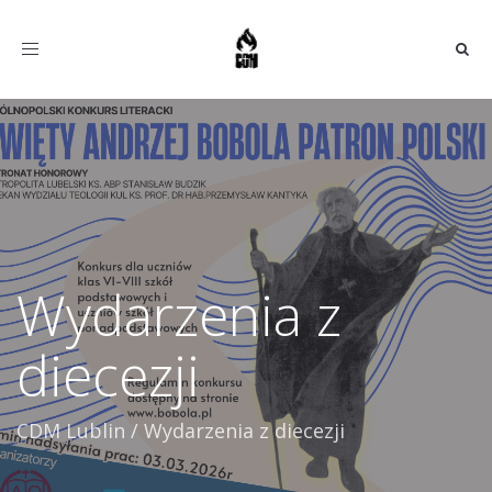
Toggle
navigation
Wydarzenia z
diecezji
CDM Lublin
/
Wydarzenia z diecezji