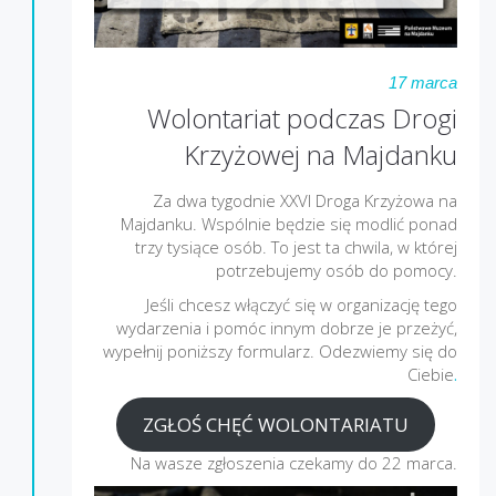
17 marca
Wolontariat podczas Drogi
Krzyżowej na Majdanku
Za dwa tygodnie XXVI Droga Krzyżowa na
Majdanku. Wspólnie będzie się modlić ponad
trzy tysiące osób. To jest ta chwila, w której
potrzebujemy osób do pomocy.
Jeśli chcesz włączyć się w organizację tego
wydarzenia i pomóc innym dobrze je przeżyć,
wypełnij poniższy formularz. Odezwiemy się do
Ciebie
.
ZGŁOŚ CHĘĆ WOLONTARIATU
Na wasze zgłoszenia czekamy do 22 marca.