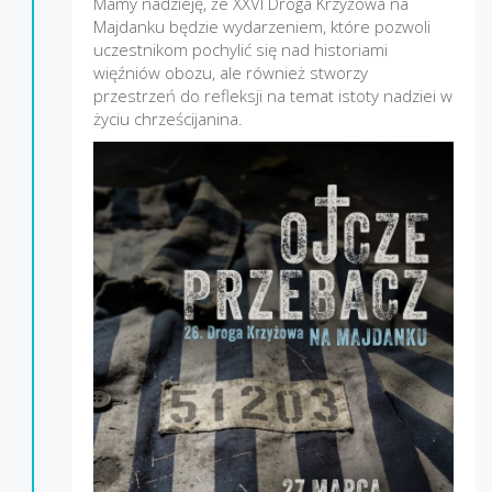
Mamy nadzieję, że XXVI Droga Krzyżowa na
Majdanku będzie wydarzeniem, które pozwoli
uczestnikom pochylić się nad historiami
więźniów obozu, ale również stworzy
przestrzeń do refleksji na temat istoty nadziei w
życiu chrześcijanina.