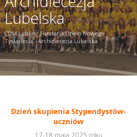
Archidiecezja
Lubelska
CDM Lublin
/
Fundacja Dzieło Nowego
Tysiąclecia - Archidiecezja Lubelska
Dzień skupienia Stypendystów-
uczniów
17-18 maja 2025 roku