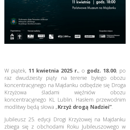
W piątek,
11 kwietnia 2025 r.
, o
godz. 18.00
, po
raz dwudziesty piąty na terenie byłego obozu
koncentracyjnego na Majdanku odbędzie się Droga
Krzyżowa śladami więźniów obozu
koncentracyjnego KL Lublin. Hasłem przewodnim
modlitwy będą słowa „
Krzyż drogą Nadziei”
.
Jubileusz 25. edycji Drogi Krzyżowej na Majdanku
zbiega się z obchodami Roku Jubileuszowego w